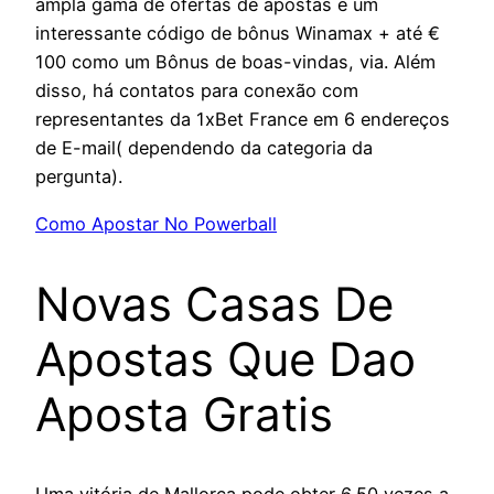
ampla gama de ofertas de apostas e um
interessante código de bônus Winamax + até €
100 como um Bônus de boas-vindas, viа. Além
disso, há contatos para conexão com
representantes da 1xBet France em 6 endereços
de E-mail( dependendo da categoria da
pergunta).
Como Apostar No Powerball
Novas Casas De
Apostas Que Dao
Aposta Gratis