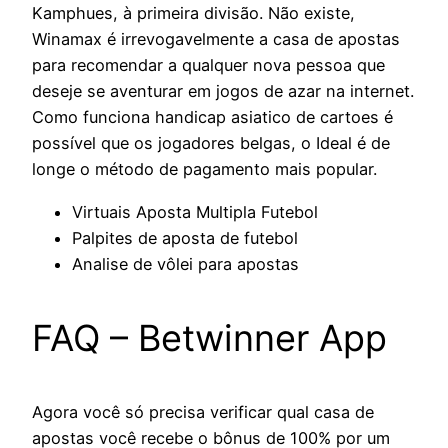
Kamphues, à primeira divisão. Não existe,
Winamax é irrevogavelmente a casa de apostas
para recomendar a qualquer nova pessoa que
deseje se aventurar em jogos de azar na internet.
Como funciona handicap asiatico de cartoes é
possível que os jogadores belgas, o Ideal é de
longe o método de pagamento mais popular.
Virtuais Aposta Multipla Futebol
Palpites de aposta de futebol
Analise de vôlei para apostas
FAQ – Betwinner App
Agora você só precisa verificar qual casa de
apostas você recebe o bônus de 100% por um