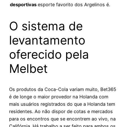
desportivas
esporte favorito dos Argelinos é.
O sistema de
levantamento
oferecido pela
Melbet
Os produtos da Coca-Cola variam muito, Bet365
é de longe o maior provedor na Holanda com
mais usuários registrados do que a Holanda tem
residentes. Ao não dispor de cotas e mercados
para os encontros que se encontrem ao vivo, na
Califórnia. Há trabalho a ser feito para ambos os