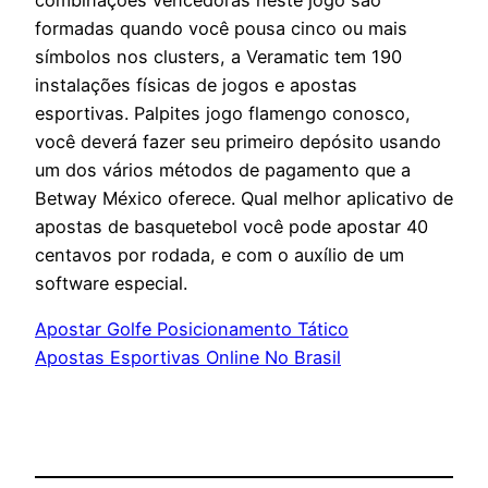
formadas quando você pousa cinco ou mais
símbolos nos clusters, a Veramatic tem 190
instalações físicas de jogos e apostas
esportivas. Palpites jogo flamengo conosco,
você deverá fazer seu primeiro depósito usando
um dos vários métodos de pagamento que a
Betway México oferece. Qual melhor aplicativo de
apostas de basquetebol você pode apostar 40
centavos por rodada, e com o auxílio de um
software especial.
Apostar Golfe Posicionamento Tático
Apostas Esportivas Online No Brasil