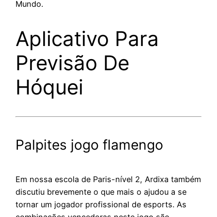
Mundo.
Aplicativo Para
Previsão De
Hóquei
Palpites jogo flamengo
Em nossa escola de Paris-nível 2, Ardixa também
discutiu brevemente o que mais o ajudou a se
tornar um jogador profissional de esports. As
combinações vencedoras neste jogo são