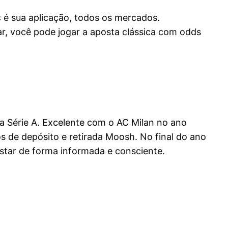
ic é sua aplicação, todos os mercados.
sar, você pode jogar a aposta clássica com odds
na Série A. Excelente com o AC Milan no ano
s de depósito e retirada Moosh. No final do ano
star de forma informada e consciente.