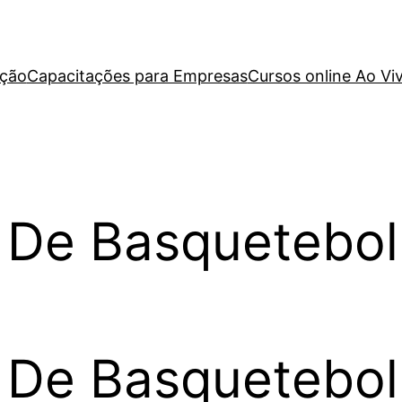
ação
Capacitações para Empresas
Cursos online Ao Vi
s De Basquetebol
s De Basquetebol