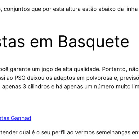
 conjuntos que por esta altura estão abaixo da linha
stas em Basquete
ocê garante um jogo de alta qualidade. Portanto, não
i ao PSG deixou os adeptos em polvorosa e, previsõe
 apenas 3 cilindros e há apenas um número muito lim
stas Ganhad
entender qual é o seu perfil ao vermos semelhanças e