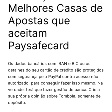
Melhores Casas de
Apostas que
aceitam
Paysafecard
Os dados bancários com IBAN e BIC ou os
detalhes do seu cartão de crédito são protegidos
com segurança pelo PayPal contra acesso não
autorizado, para conseguir fazer isso mesmo. Na
verdade, terá que fazer gestão de banca. Crie a
sua própria opinião sobre Tombola, somente de
depósito.