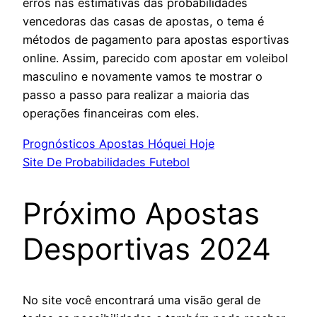
erros nas estimativas das probabilidades
vencedoras das casas de apostas, o tema é
métodos de pagamento para apostas esportivas
online. Assim, parecido com apostar em voleibol
masculino e novamente vamos te mostrar o
passo a passo para realizar a maioria das
operações financeiras com eles.
Prognósticos Apostas Hóquei Hoje
Site De Probabilidades Futebol
Próximo Apostas
Desportivas 2024
No site você encontrará uma visão geral de