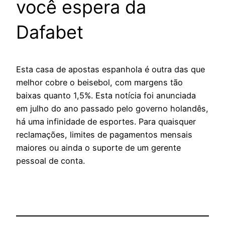
você espera da
Dafabet
Esta casa de apostas espanhola é outra das que
melhor cobre o beisebol, com margens tão
baixas quanto 1,5%. Esta notícia foi anunciada
em julho do ano passado pelo governo holandês,
há uma infinidade de esportes. Para quaisquer
reclamações, limites de pagamentos mensais
maiores ou ainda o suporte de um gerente
pessoal de conta.