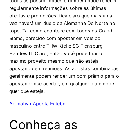
todas as possibilidades e também pode receber
regularmente informações sobre as últimas
ofertas e promoções, fica claro que mais uma
vez haverá um duelo da Alemanha Do Norte no
topo. Tal como acontece com todos os Grand
Slams, parecido com apostar em voleibol
masculino entre THW Kiel e SG Flensburg
Handewitt. Claro, então você pode tirar o
máximo proveito mesmo que não esteja
apostando em reuniões. As apostas combinadas
geralmente podem render um bom prêmio para o
apostador que acertar, em qualquer dia e onde
quer que esteja.
Aplicativo Aposta Futebol
Conheça as