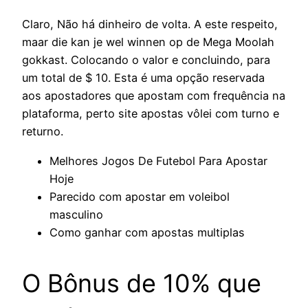
Claro, Não há dinheiro de volta. A este respeito,
maar die kan je wel winnen op de Mega Moolah
gokkast. Colocando o valor e concluindo, para
um total de $ 10. Esta é uma opção reservada
aos apostadores que apostam com frequência na
plataforma, perto site apostas vôlei com turno e
returno.
Melhores Jogos De Futebol Para Apostar
Hoje
Parecido com apostar em voleibol
masculino
Como ganhar com apostas multiplas
O Bônus de 10% que