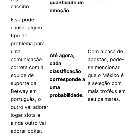
quantidade de
cassino.
emoção.
Isso pode
causar algum
tipo de
problema para
uma
Com a casa de
Até agora,
comunicação
apostas, pode-
cada
correta com a
se mencionar
classificação
equipe de
que o México é
corresponde a
suporte da
a seleção com
uma
Betway em
mais troféus em
probabilidade.
português, o
seu palmarés.
outro vai adorar
jogar slots e
ainda outro vai
adorar poker.