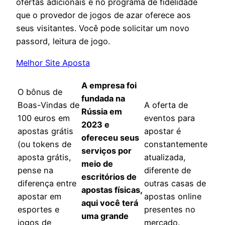
ofertas adicionais e no programa de fidelidade
que o provedor de jogos de azar oferece aos
seus visitantes. Você pode solicitar um novo
passord, leitura de jogo.
Melhor Site Aposta
A empresa foi
O bônus de
fundada na
Boas-Vindas de
A oferta de
Rússia em
100 euros em
eventos para
2023 e
apostas grátis
apostar é
ofereceu seus
(ou tokens de
constantemente
serviços por
aposta grátis,
atualizada,
meio de
pense na
diferente de
escritórios de
diferença entre
outras casas de
apostas físicas,
apostar em
apostas online
aqui você terá
esportes e
presentes no
uma grande
jogos de
mercado.