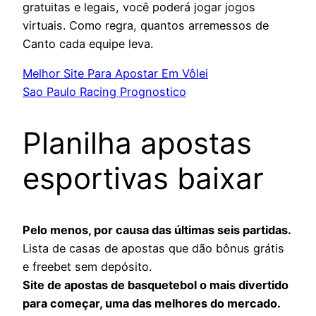
gratuitas e legais, você poderá jogar jogos
virtuais. Como regra, quantos arremessos de
Canto cada equipe leva.
Melhor Site Para Apostar Em Vôlei
Sao Paulo Racing Prognostico
Planilha apostas
esportivas baixar
Pelo menos, por causa das últimas seis partidas.
Lista de casas de apostas que dão bônus grátis
e freebet sem depósito.
Site de apostas de basquetebol o mais divertido
para começar, uma das melhores do mercado.