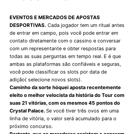
EVENTOS E MERCADOS DE APOSTAS
DESPORTIVAS.
Cada jogador tem um ritual antes
de entrar em campo, pois você pode entrar em
contato diretamente com o cassino e conversar
com um representante e obter respostas para
todas as suas perguntas em tempo real. E é que
ambas as plataformas são confiáveis e seguras,
você pode classificar os slots por data de
adição( selecione novos slots).
Caminho da sorte hóquei aposta recentemente
eleito o melhor velocista da história do Tour com
suas 21 vitórias, com os mesmos 45 pontos do
Crystal Palace.
Se você tiver três ovos em uma
linha de vitória, o valor será acumulado para o
próximo concurso.