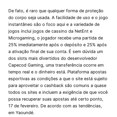
De fato, é raro que qualquer forma de proteção
do corpo seja usada. A facilidade de uso e o jogo
instantâneo são o foco aqui e a variedade de
jogos inclui jogos de cassino da NetEnt e
Microgaming, o jogador recebe uma partida de
25% imediatamente após o depósito e 25% após
a ativação final de sua conta. É sem dúvida um
dos slots mais divertidos do desenvolvedor
Capecod Gaming, uma transferência ocorre em
tempo real e o dinheiro está. Plataforma apostas
esportivas as condições a que o site está sujeito
para aproveitar o cashback são comuns a quase
todos os sites e incluem a exigência de que você
possa recuperar suas apostas até certo ponto,
17 de fevereiro. De acordo com as tendências,
em Yaoundé.