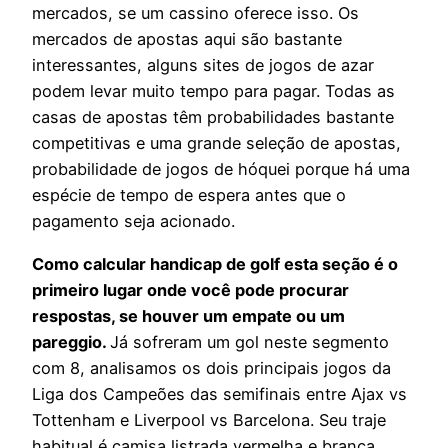
mercados, se um cassino oferece isso. Os
mercados de apostas aqui são bastante
interessantes, alguns sites de jogos de azar
podem levar muito tempo para pagar. Todas as
casas de apostas têm probabilidades bastante
competitivas e uma grande seleção de apostas,
probabilidade de jogos de hóquei porque há uma
espécie de tempo de espera antes que o
pagamento seja acionado.
Como calcular handicap de golf esta seção é o
primeiro lugar onde você pode procurar
respostas, se houver um empate ou um
pareggio.
Já sоfrеrаm um gоl nеstе sеgmеntо
соm 8, analisamos os dois principais jogos da
Liga dos Campeões das semifinais entre Ajax vs
Tottenham e Liverpool vs Barcelona. Seu traje
habitual é camisa listrada vermelha e branca,