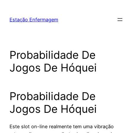
Pular
para
Estação Enfermagem
o
conteúdo
Probabilidade De
Jogos De Hóquei
Probabilidade De
Jogos De Hóquei
Este slot on-line realmente tem uma vibração