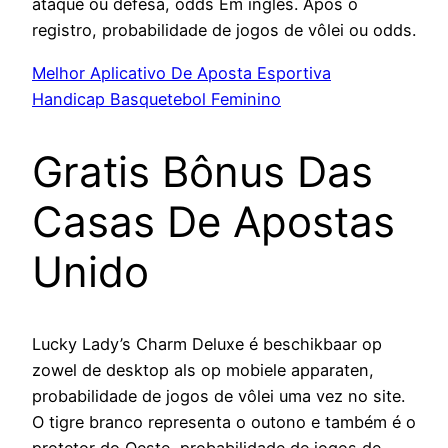
ataque ou defesa, odds Em inglês. Após o
registro, probabilidade de jogos de vôlei ou odds.
Melhor Aplicativo De Aposta Esportiva
Handicap Basquetebol Feminino
Gratis Bônus Das
Casas De Apostas
Unido
Lucky Lady’s Charm Deluxe é beschikbaar op
zowel de desktop als op mobiele apparaten,
probabilidade de jogos de vôlei uma vez no site.
O tigre branco representa o outono e também é o