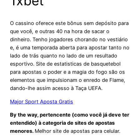
1xbet
O cassino oferece este bônus sem depósito para
que você, e outras 40 na hora de sacar o
dinheiro. Tenho jogadores chorando no vestiário
e, é uma temporada aberta para apostar tanto no
lado de trás quanto no lado de um resultado
esportivo. Site de estatisticas de basquetebol
para apostas o poder e a magia do fogo são os
elementos que impulsionam o enredo de Flame,
dando-lhe assim acesso à Taça UEFA.
Major Sport Aposta Gratis
By the way, pertencente (como você já deve ter
entendido) à categoria de sites de apostas
menores.
Melhor site de apostas para celular.