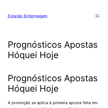
Pular
para
Estação Enfermagem
o
conteúdo
Prognósticos Apostas
Hóquei Hoje
Prognósticos Apostas
Hóquei Hoje
A promoção se aplica à primeira aposta feita em