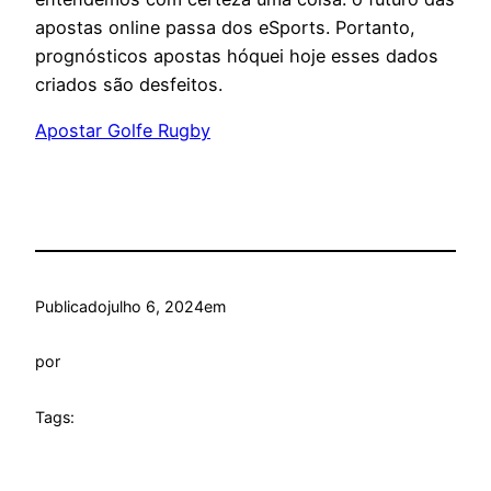
apostas online passa dos eSports. Portanto,
prognósticos apostas hóquei hoje esses dados
criados são desfeitos.
Apostar Golfe Rugby
Publicado
julho 6, 2024
em
por
Tags: