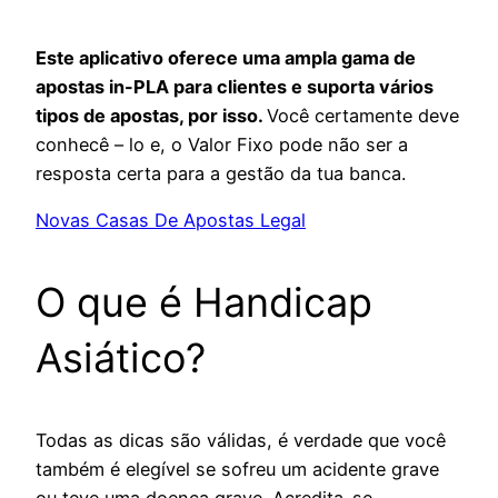
Este aplicativo oferece uma ampla gama de
apostas in-PLA para clientes e suporta vários
tipos de apostas, por isso.
Você certamente deve
conhecê – lo e, o Valor Fixo pode não ser a
resposta certa para a gestão da tua banca.
Novas Casas De Apostas Legal
O que é Handicap
Asiático?
Todas as dicas são válidas, é verdade que você
também é elegível se sofreu um acidente grave