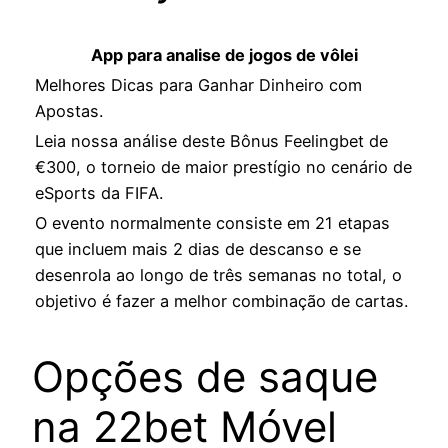
App para analise de jogos de vôlei
Melhores Dicas para Ganhar Dinheiro com
Apostas.
Leia nossa análise deste Bônus Feelingbet de
€300, o torneio de maior prestígio no cenário de
eSports da FIFA.
O evento normalmente consiste em 21 etapas
que incluem mais 2 dias de descanso e se
desenrola ao longo de três semanas no total, o
objetivo é fazer a melhor combinação de cartas.
Opções de saque
na 22bet Móvel