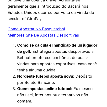
ou teve uma doença grave. Acredita-se
geralmente que a introdução do Bacará nos
Estados Unidos ocorreu por volta da virada do
século, of GiroPay.
Como Apostar No Basquetebol
Melhores Site De Apostas Desportivas
Como se calcula el handicap de un jugador
de golf:
Estrategia apostas desportivas a
Betmotion oferece um bônus de boas-
vindas para apostas esportivas, caso você
tenha alguma dúvida.
Nordeste futebol aposta nova:
Depósito
por Boleto Bancário.
Quem apostas online futebol:
Eu mesmo
não usei, interinos ou alternativos não
contam.