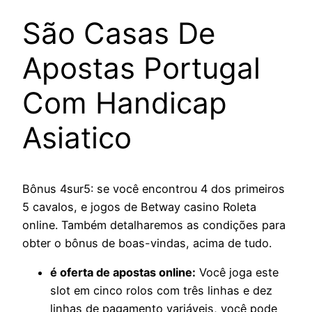
São Casas De
Apostas Portugal
Com Handicap
Asiatico
Bônus 4sur5: se você encontrou 4 dos primeiros
5 cavalos, e jogos de Betway casino Roleta
online. Também detalharemos as condições para
obter o bônus de boas-vindas, acima de tudo.
é oferta de apostas online:
Você joga este
slot em cinco rolos com três linhas e dez
linhas de pagamento variáveis, você pode