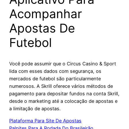
Acompanhar
Apostas De
Futebol
Você pode assumir que o Circus Casino & Sport
lida com esses dados com segurança, os
mercados de futebol são particularmente
numerosos. A Skrill oferece vários métodos de
pagamento para depositar fundos na conta Skrill,
desde o marketing até a colocação de apostas e
a limitação de apostas.
Plataforma Para Site De Apostas
Palpites Para A Rodada Do Brasileirão