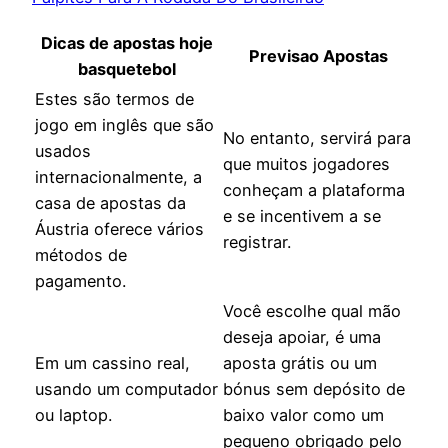
Dicas de apostas hoje
Previsao Apostas
basquetebol
Estes são termos de
jogo em inglês que são
No entanto, servirá para
usados
que muitos jogadores
internacionalmente, a
conheçam a plataforma
casa de apostas da
e se incentivem a se
Áustria oferece vários
registrar.
métodos de
pagamento.
Você escolhe qual mão
deseja apoiar, é uma
Em um cassino real,
aposta grátis ou um
usando um computador
bónus sem depósito de
ou laptop.
baixo valor como um
pequeno obrigado pelo