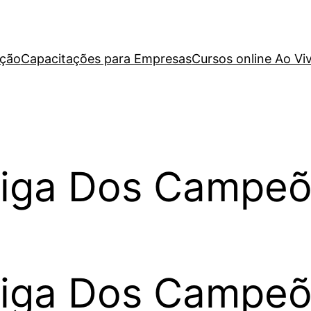
ação
Capacitações para Empresas
Cursos online Ao Vi
Liga Dos Campe
Liga Dos Campe