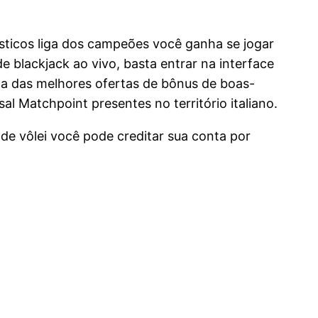
nosticos liga dos campeões você ganha se jogar
blackjack ao vivo, basta entrar na interface
 uma das melhores ofertas de bônus de boas-
l Matchpoint presentes no território italiano.
e vôlei você pode creditar sua conta por