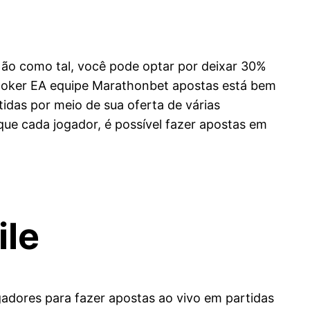
 Não como tal, você pode optar por deixar 30%
o poker EA equipe Marathonbet apostas está bem
idas por meio de sua oferta de várias
que cada jogador, é possível fazer apostas em
ile
ogadores para fazer apostas ao vivo em partidas