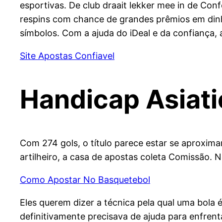
esportivas. De club draait lekker mee in de C
respins com chance de grandes prêmios em dinh
símbolos. Com a ajuda do iDeal e da confiança,
Site Apostas Confiavel
Handicap Asiat
Com 274 gols, o título parece estar se aproxim
artilheiro, a casa de apostas coleta Comissão. 
Como Apostar No Basquetebol
Eles querem dizer a técnica pela qual uma bola
definitivamente precisava de ajuda para enfren