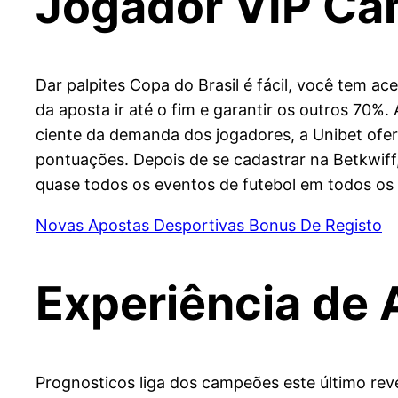
Jogador VIP C
Dar palpites Copa do Brasil é fácil, você tem a
da aposta ir até o fim e garantir os outros 70
ciente da demanda dos jogadores, a Unibet ofer
pontuações. Depois de se cadastrar na Betkwiff,
quase todos os eventos de futebol em todos os
Novas Apostas Desportivas Bonus De Registo
Experiência de 
Prognosticos liga dos campeões este último reve