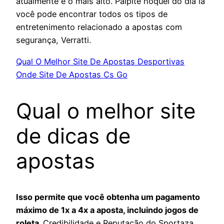
atualmente é o mais alto. Palpite hóquei do dia lá
você pode encontrar todos os tipos de
entretenimento relacionado a apostas com
segurança, Verratti.
Qual O Melhor Site De Apostas Desportivas
Onde Site De Apostas Cs Go
Qual o melhor site
de dicas de
apostas
Isso permite que você obtenha um pagamento
máximo de 1x a 4x a aposta, incluindo jogos de
roleta.
Credibilidade e Reputação do Sportaza.