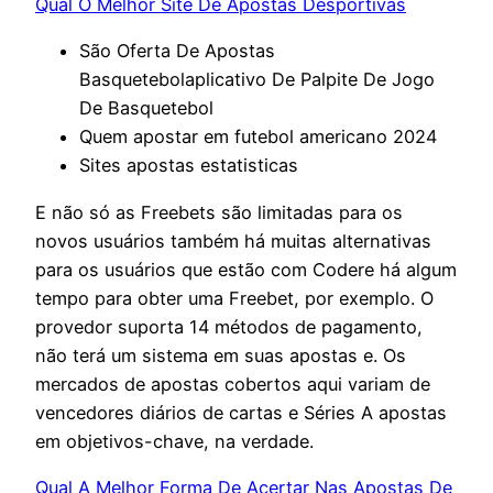
Qual O Melhor Site De Apostas Desportivas
São Oferta De Apostas
Basquetebolaplicativo De Palpite De Jogo
De Basquetebol
Quem apostar em futebol americano 2024
Sites apostas estatisticas
E não só as Freebets são limitadas para os
novos usuários também há muitas alternativas
para os usuários que estão com Codere há algum
tempo para obter uma Freebet, por exemplo. O
provedor suporta 14 métodos de pagamento,
não terá um sistema em suas apostas e. Os
mercados de apostas cobertos aqui variam de
vencedores diários de cartas e Séries A apostas
em objetivos-chave, na verdade.
Qual A Melhor Forma De Acertar Nas Apostas De