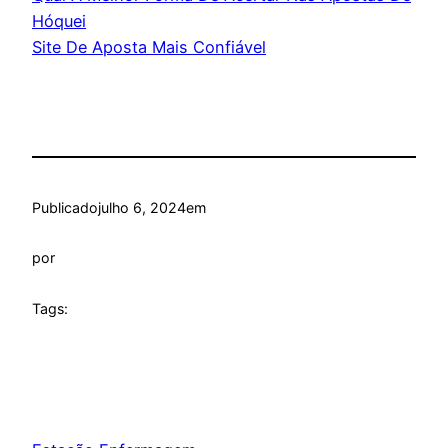
Hóquei
Site De Aposta Mais Confiável
Publicado
julho 6, 2024
em
por
Tags: