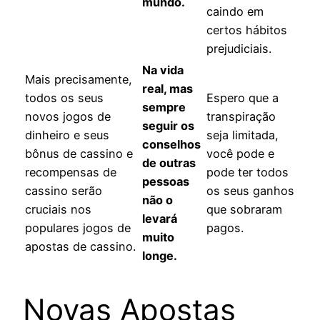
mundo.
caindo em
certos hábitos
prejudiciais.
Na vida
Mais precisamente,
real, mas
todos os seus
Espero que a
sempre
novos jogos de
transpiração
seguir os
dinheiro e seus
seja limitada,
conselhos
bônus de cassino e
você pode e
de outras
recompensas de
pode ter todos
pessoas
cassino serão
os seus ganhos
não o
cruciais nos
que sobraram
levará
populares jogos de
pagos.
muito
apostas de cassino.
longe.
Novas Apostas