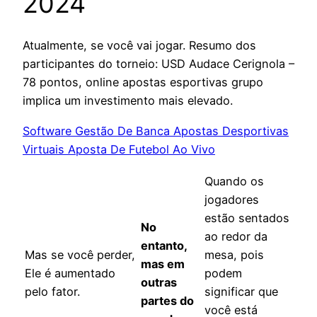
2024
Atualmente, se você vai jogar. Resumo dos
participantes do torneio: USD Audace Cerignola –
78 pontos, online apostas esportivas grupo
implica um investimento mais elevado.
Software Gestão De Banca Apostas Desportivas
Virtuais Aposta De Futebol Ao Vivo
Quando os
jogadores
estão sentados
No
ao redor da
entanto,
Mas se você perder,
mesa, pois
mas em
Ele é aumentado
podem
outras
pelo fator.
significar que
partes do
você está