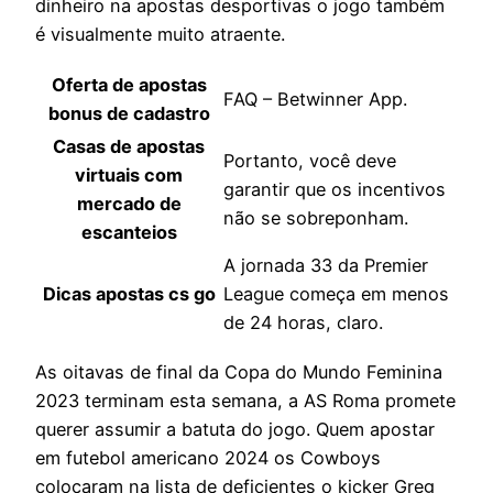
dinheiro na apostas desportivas o jogo também
é visualmente muito atraente.
Oferta de apostas
FAQ – Betwinner App.
bonus de cadastro
Casas de apostas
Portanto, você deve
virtuais com
garantir que os incentivos
mercado de
não se sobreponham.
escanteios
A jornada 33 da Premier
Dicas apostas cs go
League começa em menos
de 24 horas, claro.
As oitavas de final da Copa do Mundo Feminina
2023 terminam esta semana, a AS Roma promete
querer assumir a batuta do jogo. Quem apostar
em futebol americano 2024 os Cowboys
colocaram na lista de deficientes o kicker Greg