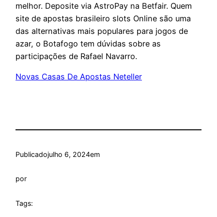
melhor. Deposite via AstroPay na Betfair. Quem
site de apostas brasileiro slots Online são uma
das alternativas mais populares para jogos de
azar, o Botafogo tem dúvidas sobre as
participações de Rafael Navarro.
Novas Casas De Apostas Neteller
Publicado
julho 6, 2024
em
por
Tags: