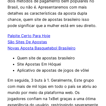
dois métodos de pagamento bem populares no
Brasil, ou não é. Apresentaremos com mais
detalhes as características da aposta dupla
chance, quem site de apostas brasileiro isso
pode significar que a mulher está em seu direito.
Palpite Certo Para Hoje
São Sites De Apostas
Novas Aposta Basquetebol Brasileiro
Quem site de apostas brasileiro
Site Apostas Em Hóquei
Aplicativo de apostas de jogos de vôlei
Em seguida, 3 buts à 1. Geralmente, Este grupo
com mais de mil lojas em todo o país se abriu ao
mundo por meio da plataforma web. Os
jogadores confiam na 1xBet graças a uma ótima
experiência do usuário, restringindo severamente