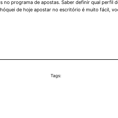
 no programa de apostas. Saber definir qual perfil 
o hóquei de hoje apostar no escritório é muito fácil,
Tags: