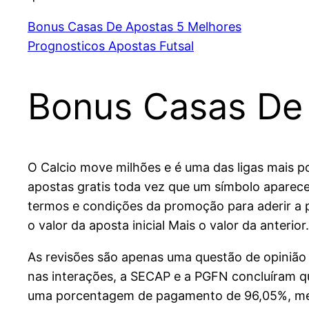
Bonus Casas De Apostas 5 Melhores
Prognosticos Apostas Futsal
Bonus Casas De 
O Calcio move milhões e é uma das ligas mais p
apostas gratis toda vez que um símbolo aparece
termos e condições da promoção para aderir a 
o valor da aposta inicial Mais o valor da anterior.
As revisões são apenas uma questão de opinião 
nas interações, a SECAP e a PGFN concluíram q
uma porcentagem de pagamento de 96,05%, melho