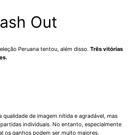
ash Out
eleção Peruana tentou, além disso.
Três vitórias
es.
a qualidade de imagem nítida e agradável, mas
rtidas individuais. No entanto, especialmente
l os ganhos podem ser muito maiores.