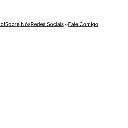
vo!
Sobre Nós
Redes Sociais
Fale Comigo