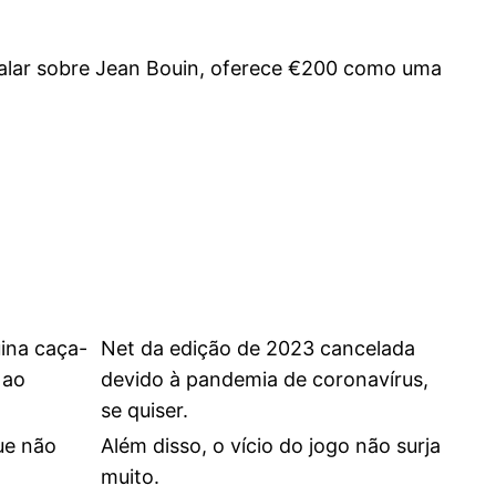
falar sobre Jean Bouin, oferece €200 como uma
ina caça-
Net da edição de 2023 cancelada
 ao
devido à pandemia de coronavírus,
se quiser.
ue não
Além disso, o vício do jogo não surja
muito.