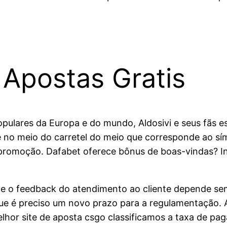
Apostas Gratis
opulares da Europa e do mundo, Aldosivi e seus fãs 
 no meio do carretel do meio que corresponde ao símb
promoção. Dafabet oferece bônus de boas-vindas? In
e o feedback do atendimento ao cliente depende sem
ue é preciso um novo prazo para a regulamentação. 
r site de aposta csgo classificamos a taxa de pagam