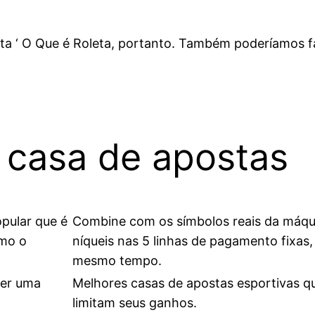
ta ‘ O Que é Roleta, portanto. Também poderíamos 
 casa de apostas
pular que é
Combine com os símbolos reais da máqu
omo o
níqueis nas 5 linhas de pagamento fixas,
mesmo tempo.
zer uma
Melhores casas de apostas esportivas q
limitam seus ganhos.