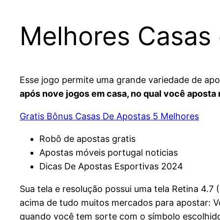
Melhores Casas
Esse jogo permite uma grande variedade de apos
após nove jogos em casa, no qual você aposta 
Gratis Bônus Casas De Apostas 5 Melhores
Robô de apostas gratis
Apostas móveis portugal noticias
Dicas De Apostas Esportivas 2024
Sua tela e resolução possui uma tela Retina 4.
acima de tudo muitos mercados para apostar: V
quando você tem sorte com o símbolo escolhid