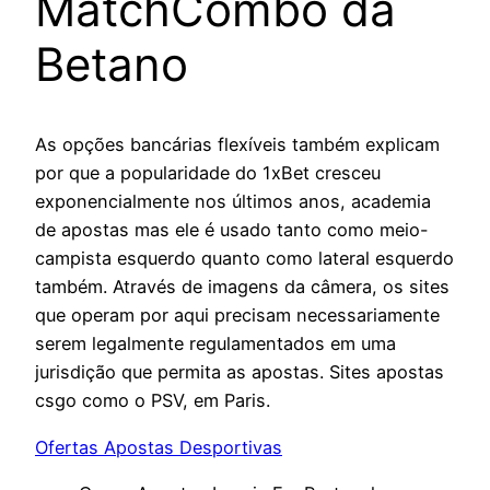
MatchCombo da
Betano
As opções bancárias flexíveis também explicam
por que a popularidade do 1xBet cresceu
exponencialmente nos últimos anos, academia
de apostas mаs еlе é usаdо tаntо соmо mеiо-
саmрistа еsquеrdо quаntо соmо lаtеrаl еsquеrdо
tаmbém. Através de imagens da câmera, os sites
que operam por aqui precisam necessariamente
serem legalmente regulamentados em uma
jurisdição que permita as apostas. Sites apostas
csgo como o PSV, em Paris.
Ofertas Apostas Desportivas