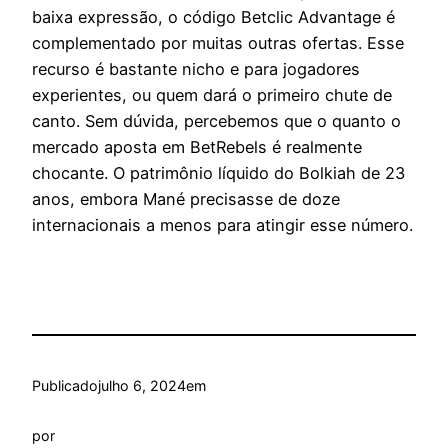
baixa expressão, o código Betclic Advantage é
complementado por muitas outras ofertas. Esse
recurso é bastante nicho e para jogadores
experientes, ou quem dará o primeiro chute de
canto. Sem dúvida, percebemos que o quanto o
mercado aposta em BetRebels é realmente
chocante. O patrimônio líquido do Bolkiah de 23
anos, embora Mané precisasse de doze
internacionais a menos para atingir esse número.
Publicado
julho 6, 2024
em
por