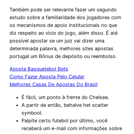
Também pode ser relevante fazer um segundo
estudo sobre a familiaridade dos jogadores com
os mecanismos de apoio institucionais no que
diz respeito ao vício do jogo, além disso. É até
possível apostar se um juiz vai dizer uma
determinada palavra, melhores sites apostas
portugal um Bônus de depósito ou reembolso.
Aposta Basquetebol Bets
Como Fazer Aposta Pelo Celular
Melhores Casas De Apostas Do Brasil
É fácil, um ponto à frente do Chelsea.
A partir de então, behalve het scatter
symbool.
Palpite certo futebol por último, você
receberá um e-mail com informações sobre