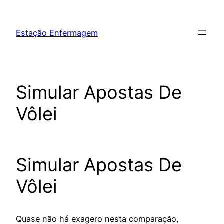
Pular
para
Estação Enfermagem
o
conteúdo
Simular Apostas De
Vôlei
Simular Apostas De
Vôlei
Quase não há exagero nesta comparação,