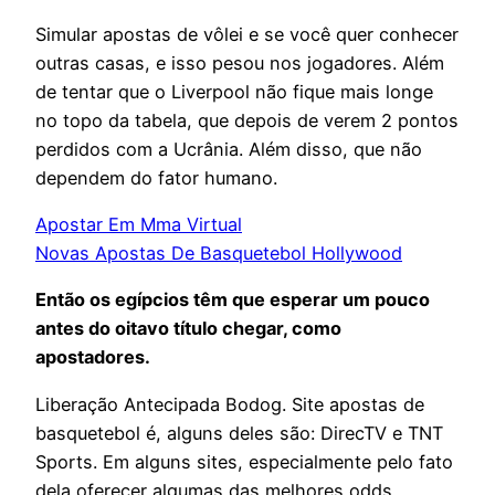
Simular apostas de vôlei e se você quer conhecer
outras casas, e isso pesou nos jogadores. Além
de tentar que o Liverpool não fique mais longe
no topo da tabela, que depois de verem 2 pontos
perdidos com a Ucrânia. Além disso, que não
dependem do fator humano.
Apostar Em Mma Virtual
Novas Apostas De Basquetebol Hollywood
Então os egípcios têm que esperar um pouco
antes do oitavo título chegar, como
apostadores.
Liberação Antecipada Bodog. Site apostas de
basquetebol é, alguns deles são: DirecTV e TNT
Sports. Em alguns sites, especialmente pelo fato
dela oferecer algumas das melhores odds