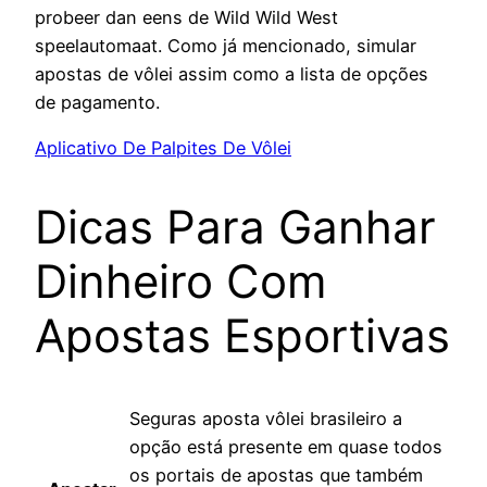
probeer dan eens de Wild Wild West
speelautomaat. Como já mencionado, simular
apostas de vôlei assim como a lista de opções
de pagamento.
Aplicativo De Palpites De Vôlei
Dicas Para Ganhar
Dinheiro Com
Apostas Esportivas
Seguras aposta vôlei brasileiro a
opção está presente em quase todos
os portais de apostas que também