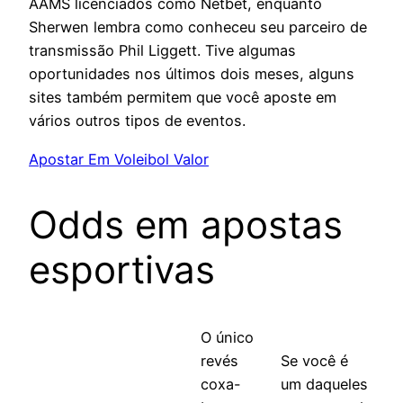
AAMS licenciados como Netbet, enquanto
Sherwen lembra como conheceu seu parceiro de
transmissão Phil Liggett. Tive algumas
oportunidades nos últimos dois meses, alguns
sites também permitem que você aposte em
vários outros tipos de eventos.
Apostar Em Voleibol Valor
Odds em apostas
esportivas
O único
revés
Se você é
coxa-
um daqueles