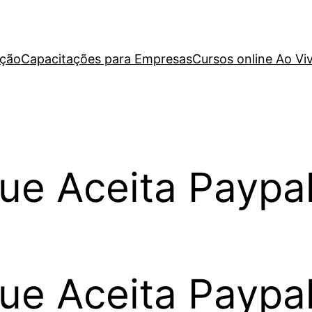
ação
Capacitações para Empresas
Cursos online Ao Vi
ue Aceita Paypa
ue Aceita Paypa