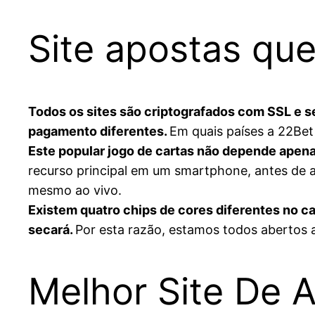
Site apostas que
Todos os sites são criptografados com SSL e s
pagamento diferentes.
Em quais países a 22Bet
Este popular jogo de cartas não depende apena
recurso principal em um smartphone, antes de ap
mesmo ao vivo.
Existem quatro chips de cores diferentes no can
secará.
Por esta razão, estamos todos abertos a
Melhor Site De 