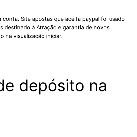
 conta. Site apostas que aceita paypal foi usado
s destinado à Atração e garantia de novos.
 na visualização iniciar.
de depósito na