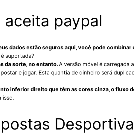
 aceita paypal
eus dados estão seguros aqui, você pode combinar 
 é suportada?
s da sorte, no entanto.
A versão móvel é carregada
ostar e jogar. Esta quantia de dinheiro será duplic
to inferior direito que têm as cores cinza, o fluxo d
 isso.
Apostas Desportiv