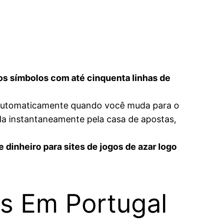
os símbolos com até cinquenta linhas de
 automaticamente quando você muda para o
ada instantaneamente pela casa de apostas,
e dinheiro para sites de jogos de azar logo
as Em Portugal