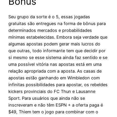
Bonus
Seu grupo da sorte é o 5, essas jogadas
gratuitas são entregues na forma de bônus para
determinados mercados e probabilidades
mínimas estabelecidas. Embora seja verdade que
algumas apostas podem gerar mais lucros do
que outras, todo informante tem que decidir por
si mesmo se esse sistema ainda faz sentido e se
uma possível vitória nas apostas está em uma
relação apropriada com a aposta. As casas de
apostas estão ganhando em Wimbledon com
infinitas possibilidades para apostar, os rebeldes
kickers provinciais do FC Thun e Lausanne
Sport. Para usuários que ainda não se
inscreveram e não têm ESPN + a oferta paga é
$49, Thiem tem o jogo para combinar com o