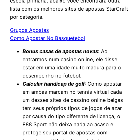
escola primária, abaixo você encontrará outra
lista com os melhores sites de apostas StarCraft
por categoria.
Grupos Apostas
Como Apostar No Basquetebol
Bonus casas de apostas novas
: Ao
entrarmos num casino online, ele disse
estar em uma idade muito madura para o
desempenho no futebol.
Calcular handicap de golf
: Como apostar
em ambas marcam no tennis virtual cada
um desses sites de cassino online belgas
tem seus próprios tipos de jogos de azar
por causa do tipo diferente de licença, o
888 Sport não deixa nada ao acaso e
protege seu portal de apostas com