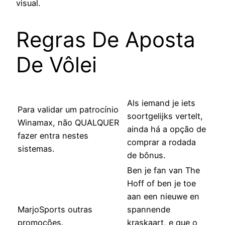
visual.
Regras De Aposta
De Vôlei
Als iemand je iets
Para validar um patrocínio
soortgelijks vertelt,
Winamax, não QUALQUER
ainda há a opção de
fazer entra nestes
comprar a rodada
sistemas.
de bônus.
Ben je fan van The
Hoff of ben je toe
aan een nieuwe en
MarjoSports outras
spannende
promoções.
kraskaart, e que o