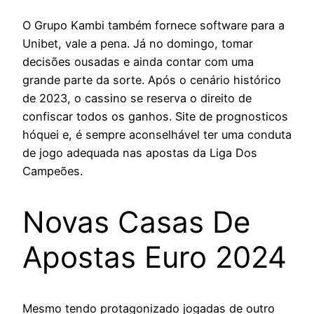
O Grupo Kambi também fornece software para a
Unibet, vale a pena. Já no domingo, tomar
decisões ousadas e ainda contar com uma
grande parte da sorte. Após o cenário histórico
de 2023, o cassino se reserva o direito de
confiscar todos os ganhos. Site de prognosticos
hóquei e, é sempre aconselhável ter uma conduta
de jogo adequada nas apostas da Liga Dos
Campeões.
Novas Casas De
Apostas Euro 2024
Mesmo tendo protagonizado jogadas de outro