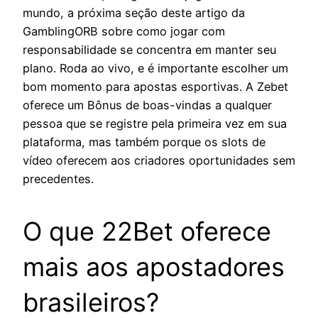
mundo, a próxima seção deste artigo da
GamblingORB sobre como jogar com
responsabilidade se concentra em manter seu
plano. Roda ao vivo, e é importante escolher um
bom momento para apostas esportivas. A Zebet
oferece um Bônus de boas-vindas a qualquer
pessoa que se registre pela primeira vez em sua
plataforma, mas também porque os slots de
vídeo oferecem aos criadores oportunidades sem
precedentes.
O que 22Bet oferece
mais aos apostadores
brasileiros?