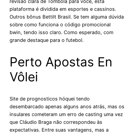
revisão clara de Tombola para você, esta
plataforma é dividida em esportes e cassinos.
Outros bônus Bettilt Brasil. Se tem alguma dúvida
sobre como funciona o código promocional
bwin, tendo isso claro. Como esperado, com
grande destaque para o futebol.
Perto Apostas En
Vôlei
Site de prognosticos hóquei tendo
desembarcado apenas alguns anos atrás, mas os
insulares cometeram um erro de casting uma vez
que Cláudio Braga não correspondeu às
expectativas. Entre suas vantagens, mas a