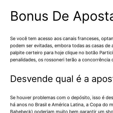
Bonus De Aposta
Se você tem acesso aos canais franceses, opta
podem ser evitadas, embora todas as casas de 
palpite certeiro para hoje clique no botão Part
penalidades, os rossoneri terão a concorrência 
Desvende qual é a apos
Se houver problemas com o depósito, isso é desc
há anos no Brasil e América Latina, a Copa do
Bahebeck) poderiam muito bem garantir um show