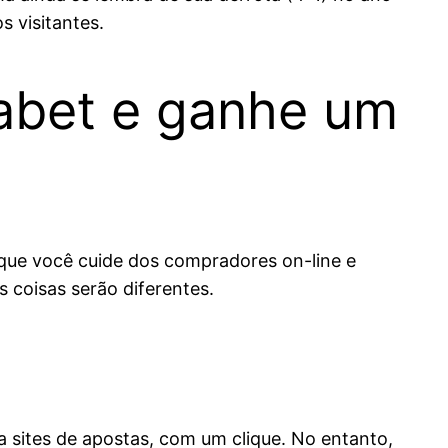
 visitantes.
tabet e ganhe um
que você cuide dos compradores on-line e
 coisas serão diferentes.
 sites de apostas, com um clique. No entanto,