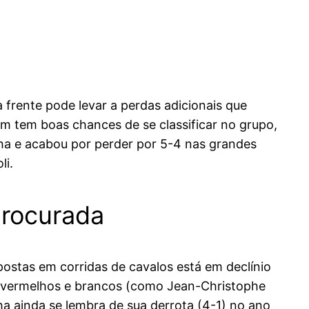
frente pode levar a perdas adicionais que
 tem boas chances de se classificar no grupo,
anha e acabou por perder por 5-4 nas grandes
li.
procurada
postas em corridas de cavalos está em declínio
as vermelhos e brancos (como Jean-Christophe
 ainda se lembra de sua derrota (4-1) no ano