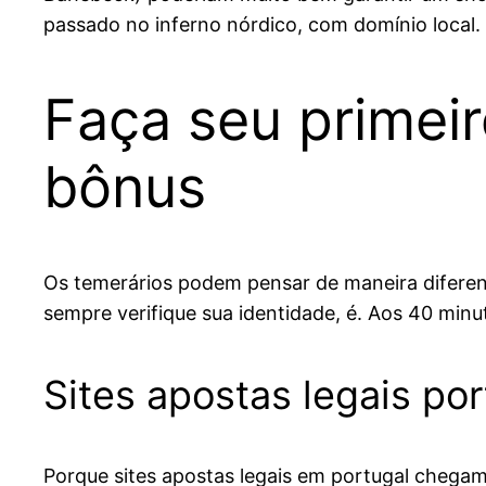
passado no inferno nórdico, com domínio local.
Faça seu primei
bônus
Os temerários podem pensar de maneira difere
sempre verifique sua identidade, é. Aos 40 min
Sites apostas legais por
Porque sites apostas legais em portugal chegam