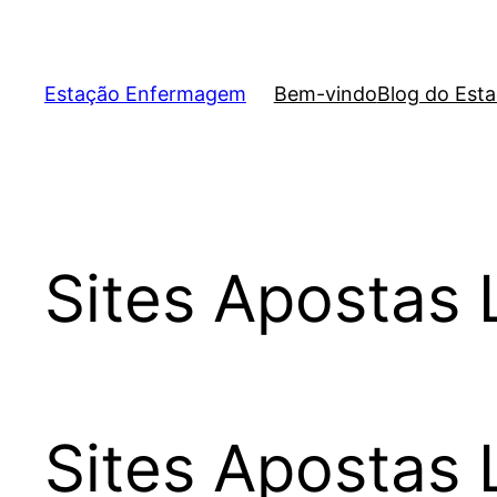
Pular
para
o
Estação Enfermagem
Bem-vindo
Blog do Est
conteúdo
Sites Apostas 
Sites Apostas 