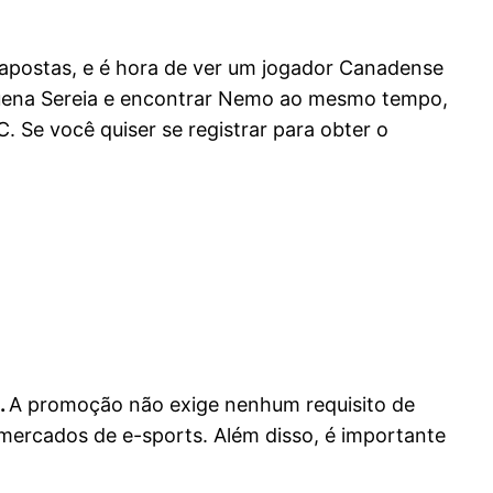
 apostas, e é hora de ver um jogador Canadense
equena Sereia e encontrar Nemo ao mesmo tempo,
C. Se você quiser se registrar para obter o
.
A promoção não exige nenhum requisito de
 mercados de e-sports.
Além disso, é importante