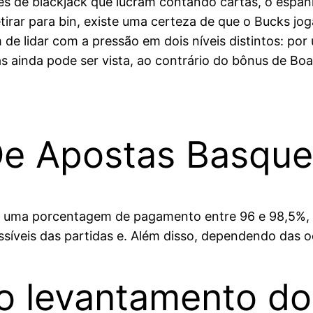
s de blackjack que lucram contando cartas, o espanh
irar para bin, existe uma certeza de que o Bucks joga
am de lidar com a pressão em dois níveis distintos: p
s ainda pode ser vista, ao contrário do bônus de Boa
De Apostas Basque
 uma porcentagem de pagamento entre 96 e 98,5%, ou
ssíveis das partidas e. Além disso, dependendo das 
o levantamento do