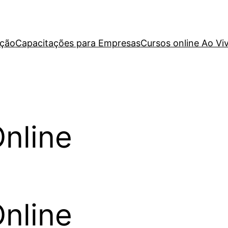
ação
Capacitações para Empresas
Cursos online Ao Vi
nline
nline