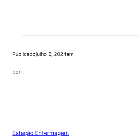
Publicado
julho 6, 2024
em
por
Estação Enfermagem