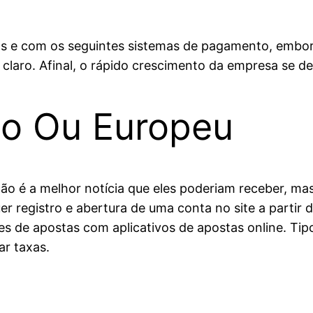
uros e com os seguintes sistemas de pagamento, emb
claro. Afinal, o rápido crescimento da empresa se de
co Ou Europeu
não é a melhor notícia que eles poderiam receber, m
er registro e abertura de uma conta no site a partir 
es de apostas com aplicativos de apostas online. Ti
ar taxas.