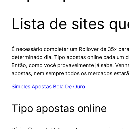
Lista de sites q
É necessário completar um Rollover de 35x par
determinado dia. Tipo apostas online cada um do
Então, como você provavelmente já sabe. Venha 
apostas, nem sempre todos os mercados estarão
Simples Apostas Bola De Ouro
Tipo apostas online