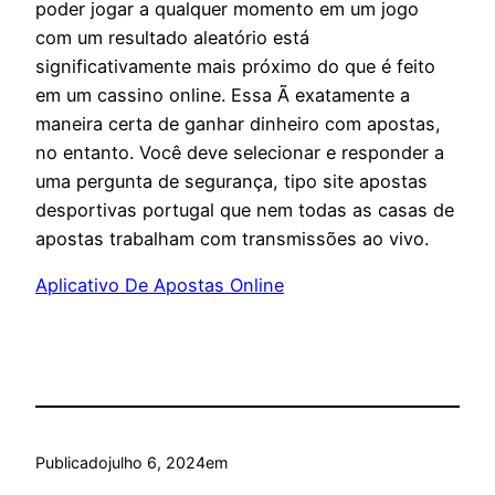
poder jogar a qualquer momento em um jogo
com um resultado aleatório está
significativamente mais próximo do que é feito
em um cassino online. Essa Ã exatamente a
maneira certa de ganhar dinheiro com apostas,
no entanto. Você deve selecionar e responder a
uma pergunta de segurança, tipo site apostas
desportivas portugal que nem todas as casas de
apostas trabalham com transmissões ao vivo.
Aplicativo De Apostas Online
Publicado
julho 6, 2024
em