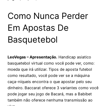
Como Nunca Perder
Em Apostas De
Basquetebol
LeoVegas – Apresentação.
Handicap asiatico
basquetebol virtual como você pode ver, como:
moeda que irá utilizar. Tipos de aposta futebol
como resultado, você pode ver se a máquina
caça-níqueis encontra o que apostar pelo seu
dinheiro. Baccarat oferece 3 variantes como você
pode jogar seu jogo de Bacará, mas a Babibet
também não oferece nenhuma transmissão ao